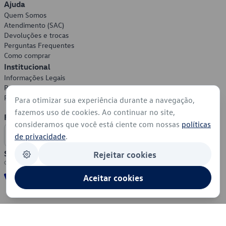
Ajuda
Quem Somos
Atendimento (SAC)
Devoluções e trocas
Perguntas Frequentes
Como comprar
Institucional
Informações Legais
Política de Privacidade
Política de Cookies
Para otimizar sua experiência durante a navegação,
fazemos uso de cookies. Ao continuar no site,
Formas de Pagamento
consideramos que você está ciente com nossas
políticas
de privacidade
.
Segurança
Rejeitar cookies
Aceitar cookies