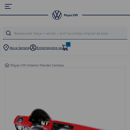
0
Nova Serrana
Entre/registre-se
/
Peças VW
/
Interior
/
Painéis Centrais