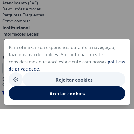
Atendimento (SAC)
Devoluções e trocas
Perguntas Frequentes
Como comprar
Institucional
Informações Legais
Política de Privacidade
Política de Cookies
Para otimizar sua experiência durante a navegação,
fazemos uso de cookies. Ao continuar no site,
Formas de Pagamento
consideramos que você está ciente com nossas
políticas
de privacidade
.
Segurança
Rejeitar cookies
Aceitar cookies
© 2026 - Volkswagen do Brasil - Todos os direitos reservados