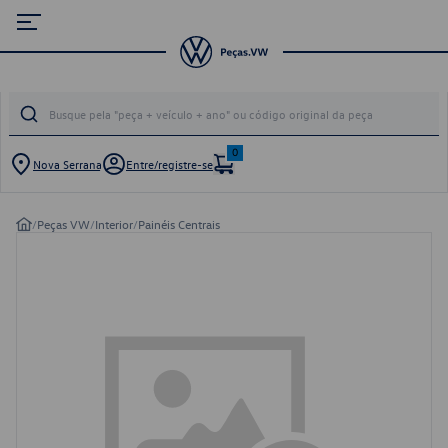
0
Nova Serrana
Entre/registre-se
/
Peças VW
/
Interior
/
Painéis Centrais