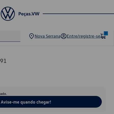
0
Nova Serrana
Entre/registre-se
391
tado.
Avise-me quando chegar!