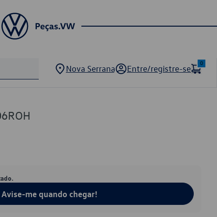
0
Nova Serrana
Entre/registre-se
606ROH
tado.
Avise-me quando chegar!