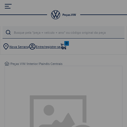
0
Nova Serrana
Entre/registre-se
/
Peças VW
/
Interior
/
Painéis Centrais