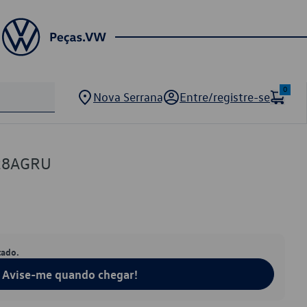
0
Nova Serrana
Entre/registre-se
428AGRU
tado.
Avise-me quando chegar!