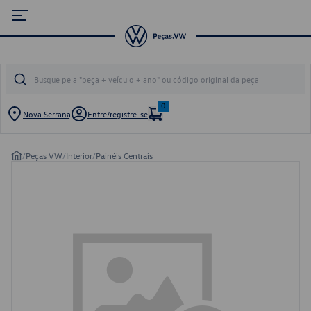
0
Nova Serrana
Entre/registre-se
/
Peças VW
/
Interior
/
Painéis Centrais