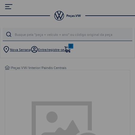
0
Nova Serrana
Entre/registre-se
/
Peças VW
/
Interior
/
Painéis Centrais