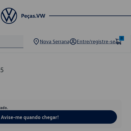
0
Nova Serrana
Entre/registre-se
15
tado.
Avise-me quando chegar!