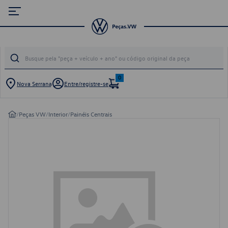
0
Nova Serrana
Entre/registre-se
/
Peças VW
/
Interior
/
Painéis Centrais