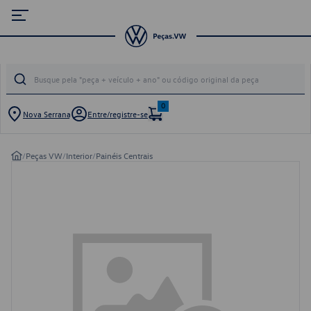
0
Nova Serrana
Entre/registre-se
/
Peças VW
/
Interior
/
Painéis Centrais