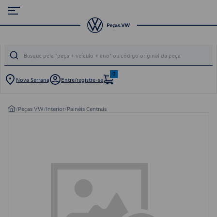
0
Nova Serrana
Entre/registre-se
/
Peças VW
/
Interior
/
Painéis Centrais