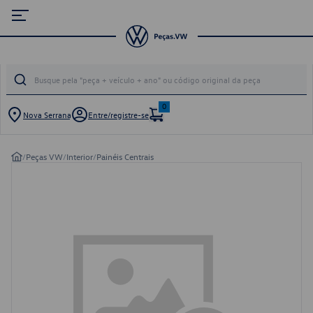
0
Nova Serrana
Entre/registre-se
/
Peças VW
/
Interior
/
Painéis Centrais