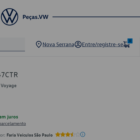
0
Nova Serrana
Entre/registre-se
47CTR
, Voyage
em juros
 parcelamento
por:
Faria Veículos São Paulo