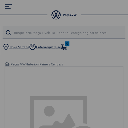
0
Nova Serrana
Entre/registre-se
/
Peças VW
/
Interior
/
Painéis Centrais