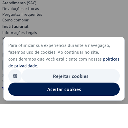
Atendimento (SAC)
Devoluções e trocas
Perguntas Frequentes
Como comprar
Institucional
Informações Legais
Política de Privacidade
Política de Cookies
Para otimizar sua experiência durante a navegação,
fazemos uso de cookies. Ao continuar no site,
Formas de Pagamento
consideramos que você está ciente com nossas
políticas
de privacidade
.
Segurança
Rejeitar cookies
Aceitar cookies
© 2026 - Volkswagen do Brasil - Todos os direitos reservados