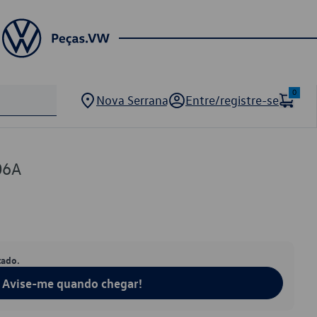
0
Nova Serrana
Entre/registre-se
06A
tado.
Avise-me quando chegar!