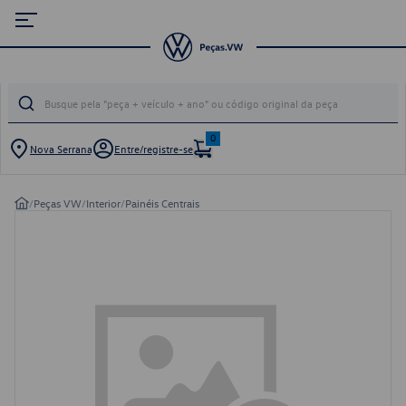
0
Nova Serrana
Entre/registre-se
/
Peças VW
/
Interior
/
Painéis Centrais