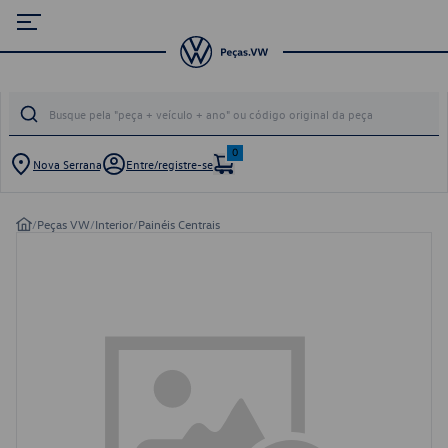
0
Nova Serrana
Entre/registre-se
/
Peças VW
/
Interior
/
Painéis Centrais