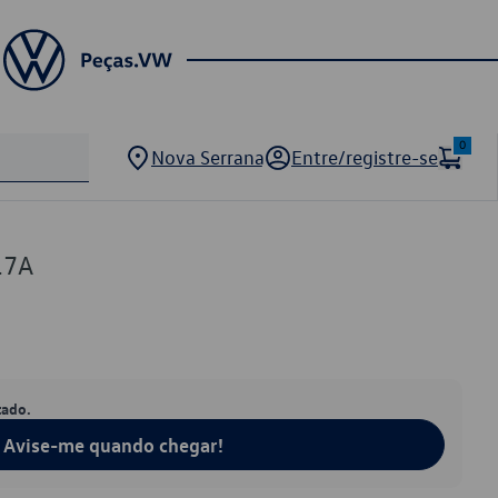
0
Nova Serrana
Entre/registre-se
17A
tado.
Avise-me quando chegar!