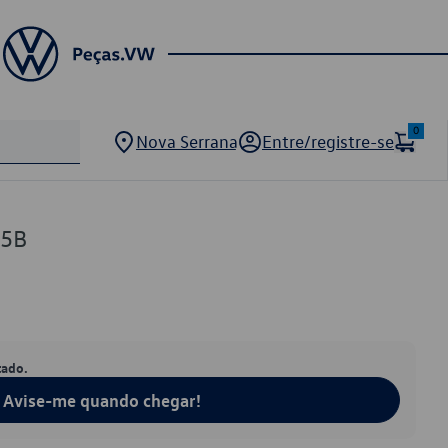
0
Nova Serrana
Entre/registre-se
05B
tado.
Avise-me quando chegar!