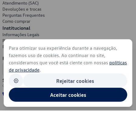
Atendimento (SAC)
Devoluções e trocas
Perguntas Frequentes
Como comprar
Institucional
Informações Legais
Política de Privacidade
Política de Cookies
Para otimizar sua experiência durante a navegação,
fazemos uso de cookies. Ao continuar no site,
Formas de Pagamento
consideramos que você está ciente com nossas
políticas
de privacidade
.
Segurança
Rejeitar cookies
Aceitar cookies
© 2026 - Volkswagen do Brasil - Todos os direitos reservados