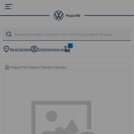
0
Nova Serrana
Entre/registre-se
/
Peças VW
/
Interior
/
Painéis Centrais