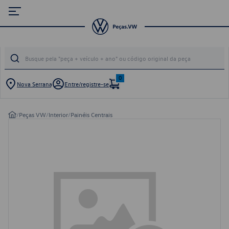
0
Nova Serrana
Entre/registre-se
/
Peças VW
/
Interior
/
Painéis Centrais