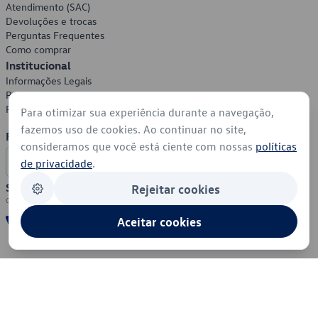
Atendimento (SAC)
Devoluções e trocas
Perguntas Frequentes
Como comprar
Institucional
Informações Legais
Política de Privacidade
Política de Cookies
Para otimizar sua experiência durante a navegação,
fazemos uso de cookies. Ao continuar no site,
Formas de Pagamento
consideramos que você está ciente com nossas
políticas
de privacidade
.
Segurança
Rejeitar cookies
Aceitar cookies
© 2026 - Volkswagen do Brasil - Todos os direitos reservados