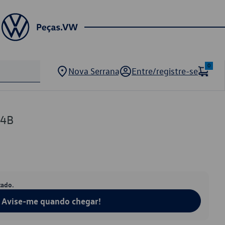
0
Nova Serrana
Entre/registre-se
04B
tado.
Avise-me quando chegar!