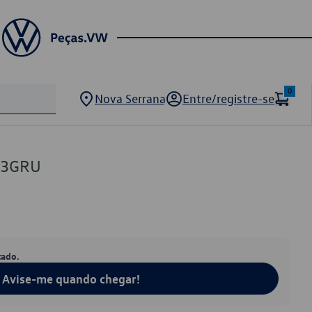
0
Nova Serrana
Entre/registre-se
03GRU
tado.
Avise-me quando chegar!