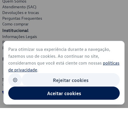
Quem Somos
Atendimento (SAC)
Devoluções e trocas
Perguntas Frequentes
Como comprar
Institucional
Informações Legais
Política de Privacidade
Política de Cookies
Para otimizar sua experiência durante a navegação,
fazemos uso de cookies. Ao continuar no site,
Formas de Pagamento
consideramos que você está ciente com nossas
políticas
de privacidade
.
Segurança
Rejeitar cookies
Aceitar cookies
© 2026 - Volkswagen do Brasil - Todos os direitos reservados