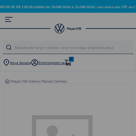
DE R$ 150,00 (válido de 10/08/2026 a 31/08/2026 | uso único por CPF ou C
0
Nova Serrana
Entre/registre-se
/
Peças VW
/
Interior
/
Painéis Centrais