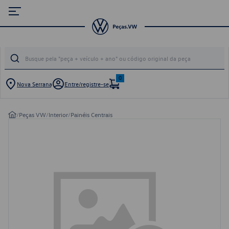
0
Nova Serrana
Entre/registre-se
/
Peças VW
/
Interior
/
Painéis Centrais