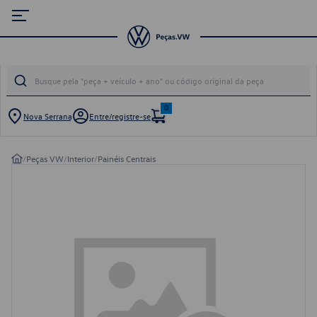
0
Nova Serrana
Entre/registre-se
/
Peças VW
/
Interior
/
Painéis Centrais