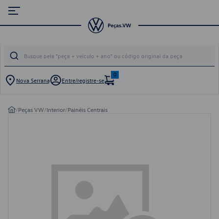
0
Nova Serrana
Entre/registre-se
/
Peças VW
/
Interior
/
Painéis Centrais