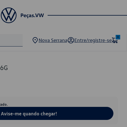
0
Nova Serrana
Entre/registre-se
06G
tado.
Avise-me quando chegar!