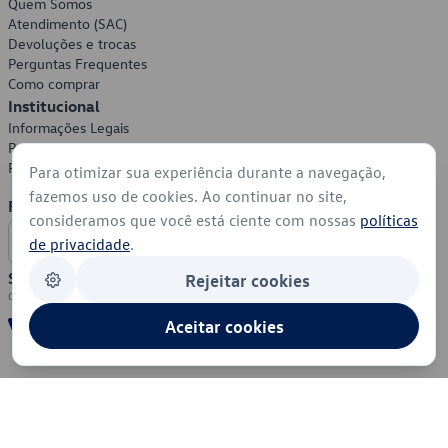
Quem Somos
Atendimento (SAC)
Devoluções e trocas
Perguntas Frequentes
Como comprar
Institucional
Informações Legais
Política de Privacidade
Política de Cookies
Para otimizar sua experiência durante a navegação,
fazemos uso de cookies. Ao continuar no site,
Formas de Pagamento
consideramos que você está ciente com nossas
políticas
de privacidade
.
Segurança
Rejeitar cookies
Aceitar cookies
© 2026 - Volkswagen do Brasil - Todos os direitos reservados