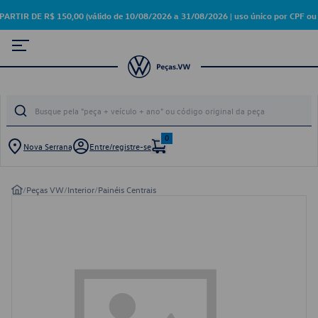
R DE R$ 150,00 (válido de 10/08/2026 a 31/08/2026 | uso único por CPF ou 
0
Nova Serrana
Entre/registre-se
/
Peças VW
/
Interior
/
Painéis Centrais