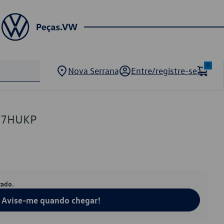
0
Nova Serrana
Entre/registre-se
17HUKP
tado.
Avise-me quando chegar!