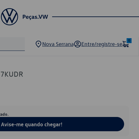
0
Nova Serrana
Entre/registre-se
417KUDR
tado.
Avise-me quando chegar!