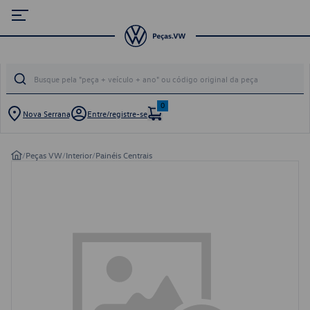
0
Nova Serrana
Entre/registre-se
/
Peças VW
/
Interior
/
Painéis Centrais