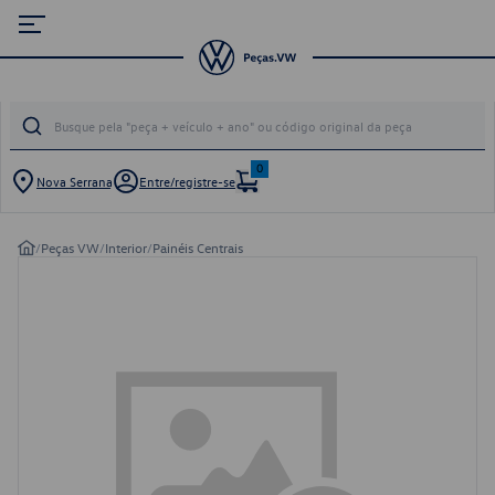
0
Nova Serrana
Entre/registre-se
/
Peças VW
/
Interior
/
Painéis Centrais