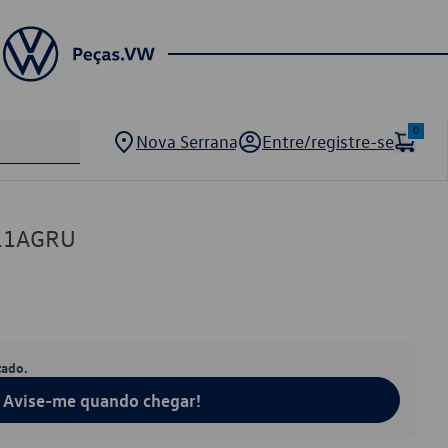
0
Nova Serrana
Entre/registre-se
511AGRU
tado.
Avise-me quando chegar!