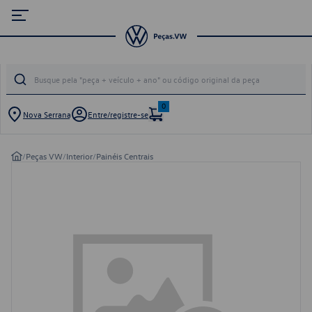
0
Nova Serrana
Entre/registre-se
/
Peças VW
/
Interior
/
Painéis Centrais