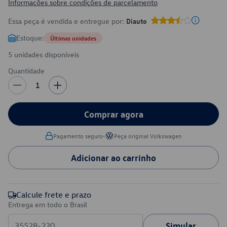
Informações sobre condições de parcelamento
Essa peça é vendida e entregue por:
Diauto
Estoque:
Últimas unidades
5 unidades disponíveis
Quantidade
1
Comprar agora
•
Pagamento seguro
Peça original Volkswagen
Adicionar ao carrinho
Calcule frete e prazo
Entrega em todo o Brasil
Simular