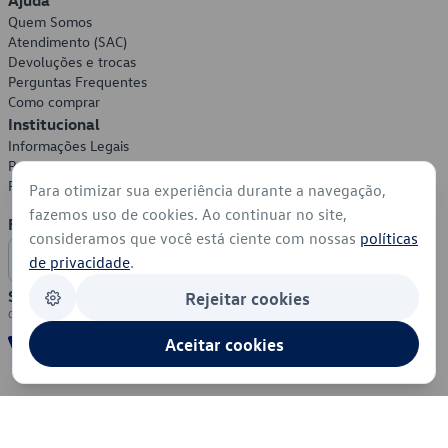
Ajuda
Quem Somos
Atendimento (SAC)
Devoluções e trocas
Perguntas Frequentes
Como comprar
Institucional
Informações Legais
Política de Privacidade
Política de Cookies
Para otimizar sua experiência durante a navegação,
fazemos uso de cookies. Ao continuar no site,
Formas de Pagamento
consideramos que você está ciente com nossas
políticas
de privacidade
.
Segurança
Rejeitar cookies
Aceitar cookies
© 2026 - Volkswagen do Brasil - Todos os direitos reservados