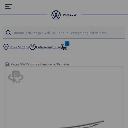
0
Nova Serrana
Entre/registre-se
/
Peças VW
/
Vidros e Carroceria
/
Palhetas