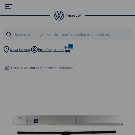
0
Nova Serrana
Entre/registre-se
/
Peças VW
/
Vidros e Carroceria
/
Palhetas