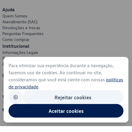
Ajuda
Quem Somos
Atendimento (SAC)
Devoluções e trocas
Perguntas Frequentes
Como comprar
Institucional
Informações Legais
Política de Privacidade
Política de Cookies
Para otimizar sua experiência durante a navegação,
fazemos uso de cookies. Ao continuar no site,
Formas de Pagamento
consideramos que você está ciente com nossas
políticas
de privacidade
.
Segurança
Rejeitar cookies
Aceitar cookies