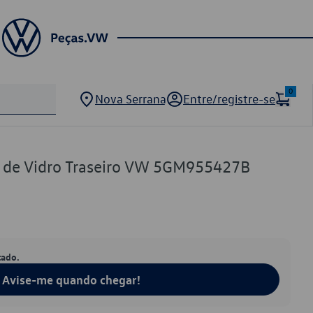
0
Nova Serrana
Entre/registre-se
r de Vidro Traseiro VW 5GM955427B
tado.
Avise-me quando chegar!