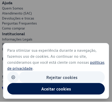
Ajuda
Quem Somos
Atendimento (SAC)
Devoluções e trocas
Perguntas Frequentes
Como comprar
Institucional
Informações Legais
Política de Privacidade
Política de Cookies
Para otimizar sua experiência durante a navegação,
fazemos uso de cookies. Ao continuar no site,
Formas de Pagamento
consideramos que você está ciente com nossas
políticas
de privacidade
.
Segurança
Rejeitar cookies
Aceitar cookies