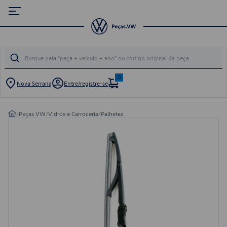
0
Nova Serrana
Entre/registre-se
/
Peças VW
/
Vidros e Carroceria
/
Palhetas