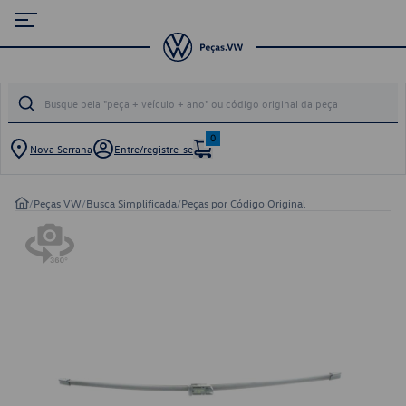
0
Nova Serrana
Entre/registre-se
/
Peças VW
/
Busca Simplificada
/
Peças por Código Original