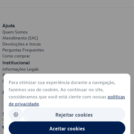
Ajuda
Quem Somos
Atendimento (SAC)
Devoluções e trocas
Perguntas Frequentes
Como comprar
Institucional
Informações Legais
Política de Privacidade
Política de Cookies
Para otimizar sua experiência durante a navegação,
fazemos uso de cookies. Ao continuar no site,
Formas de Pagamento
consideramos que você está ciente com nossas
políticas
de privacidade
.
Segurança
Rejeitar cookies
Aceitar cookies