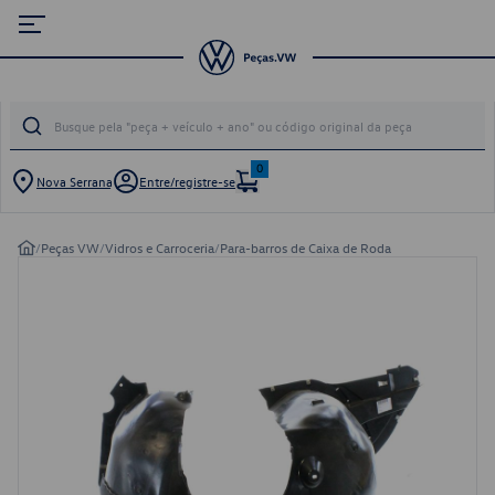
0
Nova Serrana
Entre/registre-se
/
Peças VW
/
Vidros e Carroceria
/
Para-barros de Caixa de Roda