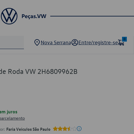
0
Nova Serrana
Entre/registre-se
a de Roda VW 2H6809962B
em juros
 parcelamento
por:
Faria Veículos São Paulo