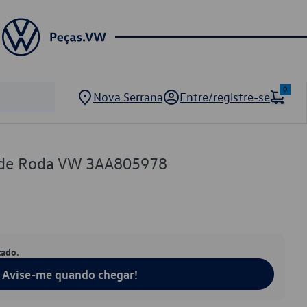
0
Nova Serrana
Entre/registre-se
a de Roda VW 3AA805978
tado.
Avise-me quando chegar!