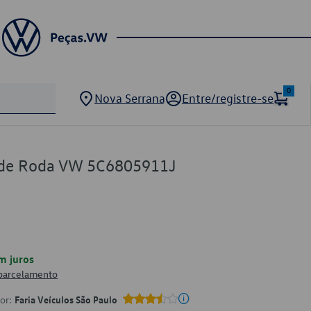
0
Nova Serrana
Entre/registre-se
a de Roda VW 5C6805911J
m juros
 parcelamento
por:
Faria Veículos São Paulo