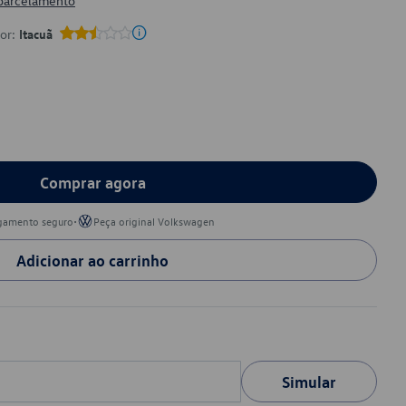
 parcelamento
por:
Itacuã
Comprar agora
•
gamento seguro
Peça original Volkswagen
Adicionar ao carrinho
Simular