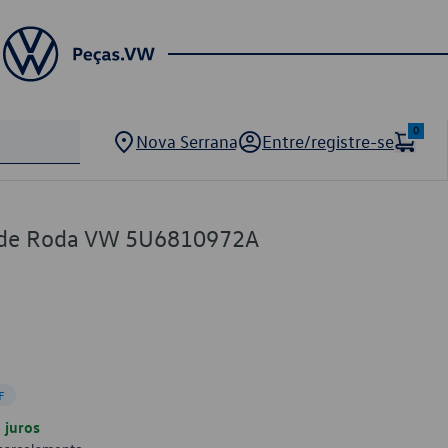
0
Nova Serrana
Entre/registre-se
a de Roda VW 5U6810972A
F
juros