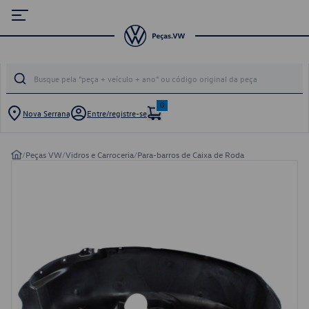
0
Nova Serrana
Entre/registre-se
/
Peças VW
/
Vidros e Carroceria
/
Para-barros de Caixa de Roda