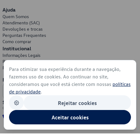
Ajuda
Quem Somos
Atendimento (SAC)
Devoluções e trocas
Perguntas Frequentes
Como comprar
Institucional
Informações Legais
Política de Privacidade
Política de Cookies
Para otimizar sua experiência durante a navegação,
fazemos uso de cookies. Ao continuar no site,
Formas de Pagamento
consideramos que você está ciente com nossas
políticas
de privacidade
.
Segurança
Rejeitar cookies
Aceitar cookies