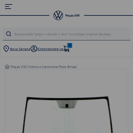
0
Nova Serrana
Entre/registre-se
/
Peças VW
/
Vidros e Carroceria
/
Para-Brisas