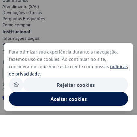
Quem Somos
Atendimento (SAC)
Devoluções e trocas
Perguntas Frequentes
Como comprar
Institucional
Informações Legais
Política de Privacidade
Política de Cookies
Para otimizar sua experiência durante a navegação,
fazemos uso de cookies. Ao continuar no site,
Formas de Pagamento
consideramos que você está ciente com nossas
políticas
de privacidade
.
Segurança
Rejeitar cookies
Aceitar cookies
© 2026 - Volkswagen do Brasil - Todos os direitos reservados