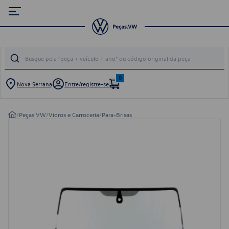
0
Nova Serrana
Entre/registre-se
/
Peças VW
/
Vidros e Carroceria
/
Para-Brisas