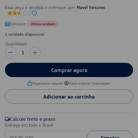
Essa peça é vendida e entregue por:
Mavel Veículos
Estoque:
Última unidade
1 unidade disponível
Quantidade
1
Comprar agora
•
Pagamento seguro
Peça original Volkswagen
Adicionar ao carrinho
Calcule frete e prazo
Entrega em todo o Brasil
Simular