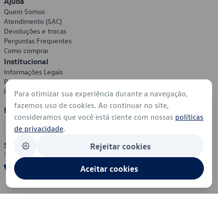
Ajuda
Quem Somos
Atendimento (SAC)
Devoluções e trocas
Perguntas Frequentes
Como comprar
Institucional
Informações Legais
Política de Privacidade
Política de Cookies
Para otimizar sua experiência durante a navegação,
fazemos uso de cookies. Ao continuar no site,
Formas de Pagamento
consideramos que você está ciente com nossas
políticas
de privacidade
.
Segurança
Rejeitar cookies
Aceitar cookies
© 2026 - Volkswagen do Brasil - Todos os direitos reservados