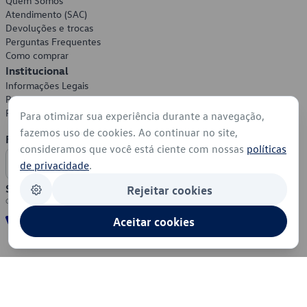
Quem Somos
Atendimento (SAC)
Devoluções e trocas
Perguntas Frequentes
Como comprar
Institucional
Informações Legais
Política de Privacidade
Política de Cookies
Para otimizar sua experiência durante a navegação,
fazemos uso de cookies. Ao continuar no site,
Formas de Pagamento
consideramos que você está ciente com nossas
políticas
de privacidade
.
Segurança
Rejeitar cookies
Aceitar cookies
© 2026 - Volkswagen do Brasil - Todos os direitos reservados