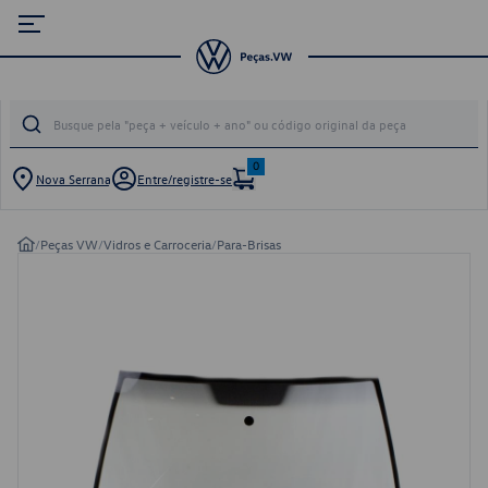
0
Nova Serrana
Entre/registre-se
/
Peças VW
/
Vidros e Carroceria
/
Para-Brisas